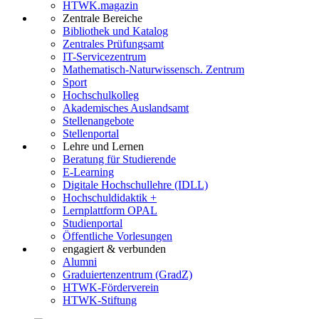
HTWK.magazin
Zentrale Bereiche
Bibliothek und Katalog
Zentrales Prüfungsamt
IT-Servicezentrum
Mathematisch-Naturwissensch. Zentrum
Sport
Hochschulkolleg
Akademisches Auslandsamt
Stellenangebote
Stellenportal
Lehre und Lernen
Beratung für Studierende
E-Learning
Digitale Hochschullehre (IDLL)
Hochschuldidaktik +
Lernplattform OPAL
Studienportal
Öffentliche Vorlesungen
engagiert & verbunden
Alumni
Graduiertenzentrum (GradZ)
HTWK-Förderverein
HTWK-Stiftung