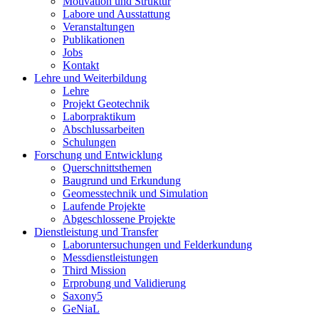
Motivation und Struktur
Labore und Ausstattung
Veranstaltungen
Publikationen
Jobs
Kontakt
Lehre und Weiterbildung
Lehre
Projekt Geotechnik
Laborpraktikum
Abschlussarbeiten
Schulungen
Forschung und Entwicklung
Querschnittsthemen
Baugrund und Erkundung
Geomesstechnik und Simulation
Laufende Projekte
Abgeschlossene Projekte
Dienstleistung und Transfer
Laboruntersuchungen und Felderkundung
Messdienstleistungen
Third Mission
Erprobung und Validierung
Saxony5
GeNiaL