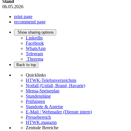
Stand
06.05.2026
print page
recommend page
Show sharing options
LinkedIn
Facebook
WhatsApp
Telegram
Threema
Back to top
Quicklinks
HTWK-Telefonverzeichnis
Notfall (Unfall, Brand, Havarie)
Mensa-Speiseplan
Stundenpläne
Prüfungen
Standorte & Anreise
E-Mail / Webmailer (Dienste intern)
Pressebereich
HTWK.magazin
Zentrale Bereiche