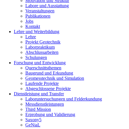
Motivation und Struktur
Labore und Ausstattung
Veranstaltungen
Publikationen
Jobs
Kontakt
Lehre und Weiterbildung
Lehre
Projekt Geotechnik
Laborpraktikum
Abschlussarbeiten
Schulungen
Forschung und Entwicklung
Querschnittsthemen
Baugrund und Erkundung
Geomesstechnik und Simulation
Laufende Projekte
Abgeschlossene Projekte
Dienstleistung und Transfer
Laboruntersuchungen und Felderkundung
Messdienstleistungen
Third Mission
Erprobung und Validierung
Saxony5
GeNiaL