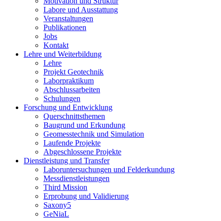
Motivation und Struktur
Labore und Ausstattung
Veranstaltungen
Publikationen
Jobs
Kontakt
Lehre und Weiterbildung
Lehre
Projekt Geotechnik
Laborpraktikum
Abschlussarbeiten
Schulungen
Forschung und Entwicklung
Querschnittsthemen
Baugrund und Erkundung
Geomesstechnik und Simulation
Laufende Projekte
Abgeschlossene Projekte
Dienstleistung und Transfer
Laboruntersuchungen und Felderkundung
Messdienstleistungen
Third Mission
Erprobung und Validierung
Saxony5
GeNiaL