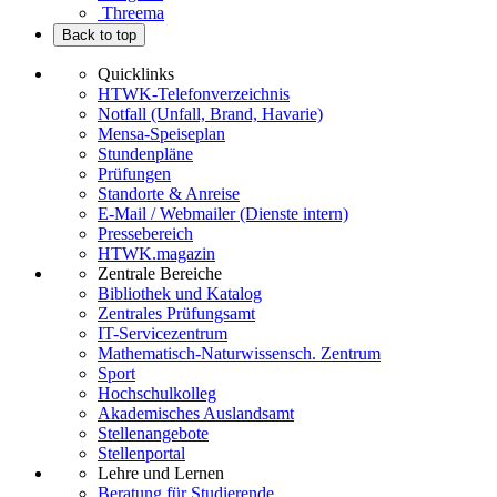
Threema
Back to top
Quicklinks
HTWK-Telefonverzeichnis
Notfall (Unfall, Brand, Havarie)
Mensa-Speiseplan
Stundenpläne
Prüfungen
Standorte & Anreise
E-Mail / Webmailer (Dienste intern)
Pressebereich
HTWK.magazin
Zentrale Bereiche
Bibliothek und Katalog
Zentrales Prüfungsamt
IT-Servicezentrum
Mathematisch-Naturwissensch. Zentrum
Sport
Hochschulkolleg
Akademisches Auslandsamt
Stellenangebote
Stellenportal
Lehre und Lernen
Beratung für Studierende