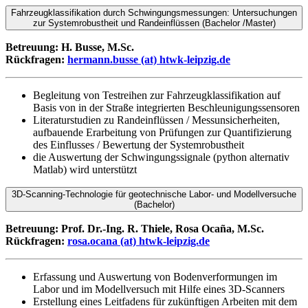
Fahrzeugklassifikation durch Schwingungsmessungen: Untersuchungen
zur Systemrobustheit und Randeinflüssen (Bachelor /Master)
Betreuung: H. Busse, M.Sc.
Rückfragen:
hermann.busse (at) htwk-leipzig.de
Begleitung von Testreihen zur Fahrzeugklassifikation auf
Basis von in der Straße integrierten Beschleunigungssensoren
Literaturstudien zu Randeinflüssen / Messunsicherheiten,
aufbauende Erarbeitung von Prüfungen zur Quantifizierung
des Einflusses / Bewertung der Systemrobustheit
die Auswertung der Schwingungssignale (python alternativ
Matlab) wird unterstützt
3D-Scanning-Technologie für geotechnische Labor- und Modellversuche
(Bachelor)
Betreuung: Prof. Dr.-Ing. R. Thiele, Rosa Ocaña, M.Sc.
Rückfragen:
rosa.ocana (at) htwk-leipzig.de
Erfassung und Auswertung von Bodenverformungen im
Labor und im Modellversuch mit Hilfe eines 3D-Scanners
Erstellung eines Leitfadens für zukünftigen Arbeiten mit dem