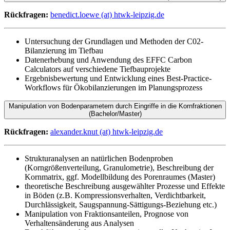
Rückfragen:
benedict.loewe (at) htwk-leipzig.de
Untersuchung der Grundlagen und Methoden der C02-
Bilanzierung im Tiefbau
Datenerhebung und Anwendung des EFFC Carbon
Calculators auf verschiedene Tiefbauprojekte
Ergebnisbewertung und Entwicklung eines Best-Practice-
Workflows für Ökobilanzierungen im Planungsprozess
Manipulation von Bodenparametern durch Eingriffe in die Kornfraktionen
(Bachelor/Master)
Rückfragen:
alexander.knut (at) htwk-leipzig.de
Strukturanalysen an natürlichen Bodenproben
(Korngrößenverteilung, Granulometrie), Beschreibung der
Kornmatrix, ggf. Modellbildung des Porenraumes (Master)
theoretische Beschreibung ausgewählter Prozesse und Effekte
in Böden (z.B. Kompressionsverhalten, Verdichtbarkeit,
Durchlässigkeit, Saugspannung-Sättigungs-Beziehung etc.)
Manipulation von Fraktionsanteilen, Prognose von
Verhaltensänderung aus Analysen