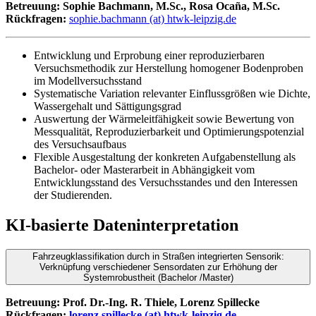
Betreuung: Sophie Bachmann, M.Sc., Rosa Ocaña, M.Sc.
Rückfragen:
sophie.bachmann (at) htwk-leipzig.de
Entwicklung und Erprobung einer reproduzierbaren
Versuchsmethodik zur Herstellung homogener Bodenproben
im Modellversuchsstand
Systematische Variation relevanter Einflussgrößen wie Dichte,
Wassergehalt und Sättigungsgrad
Auswertung der Wärmeleitfähigkeit sowie Bewertung von
Messqualität, Reproduzierbarkeit und Optimierungspotenzial
des Versuchsaufbaus
Flexible Ausgestaltung der konkreten Aufgabenstellung als
Bachelor- oder Masterarbeit in Abhängigkeit vom
Entwicklungsstand des Versuchsstandes und den Interessen
der Studierenden.
KI-basierte Dateninterpretation
Fahrzeugklassifikation durch in Straßen integrierten Sensorik:
Verknüpfung verschiedener Sensordaten zur Erhöhung der
Systemrobustheit (Bachelor /Master)
Betreuung: Prof. Dr.-Ing. R. Thiele,
Lorenz Spillecke
Rückfragen:
lorenz.spillecke (at) htwk-leipzig.de