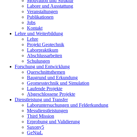
Motivation und Struktur
Labore und Ausstattung
Veranstaltungen
Publikationen
Jobs
Kontakt
Lehre und Weiterbildung
Lehre
Projekt Geotechnik
Laborpraktikum
Abschlussarbeiten
Schulungen
Forschung und Entwicklung
Querschnittsthemen
Baugrund und Erkundung
Geomesstechnik und Simulation
Laufende Projekte
Abgeschlossene Projekte
Dienstleistung und Transfer
Laboruntersuchungen und Felderkundung
Messdienstleistungen
Third Mission
Erprobung und Validierung
Saxony5
GeNiaL