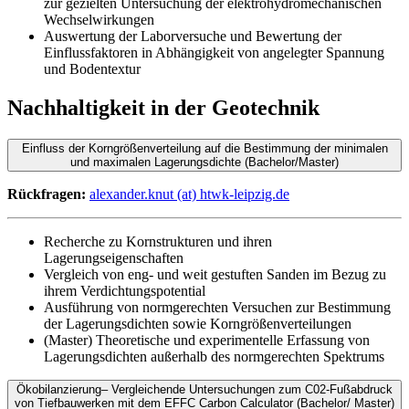
zur gezielten Untersuchung der elektrohydromechanischen
Wechselwirkungen
Auswertung der Laborversuche und Bewertung der
Einflussfaktoren in Abhängigkeit von angelegter Spannung
und Bodentextur
Nachhaltigkeit in der Geotechnik
Einfluss der Korngrößenverteilung auf die Bestimmung der minimalen
und maximalen Lagerungsdichte (Bachelor/Master)
Rückfragen:
alexander.knut (at) htwk-leipzig.de
Recherche zu Kornstrukturen und ihren
Lagerungseigenschaften
Vergleich von eng- und weit gestuften Sanden im Bezug zu
ihrem Verdichtungspotential
Ausführung von normgerechten Versuchen zur Bestimmung
der Lagerungsdichten sowie Korngrößenverteilungen
(Master) Theoretische und experimentelle Erfassung von
Lagerungsdichten außerhalb des normgerechten Spektrums
Ökobilanzierung– Vergleichende Untersuchungen zum C02-Fußabdruck
von Tiefbauwerken mit dem EFFC Carbon Calculator (Bachelor/ Master)