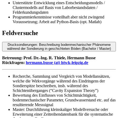
Unterstützte Entwicklung eines Entscheidungsmodells /
Clustermodells auf Basis von Laborbestandsdaten /
Felderkundungsdaten
Programmierkenntnisse vorteilhaft aber nicht zwingend
Voraussetzung; Arbeit auf Python-Basis
(opt. Matlab)
Feldversuche
Drucksondierungen: Beschreibung bodenmechanischer Phänomene
während der Sondierung in geschichteten Böden (Bachelor / Master)
Betreuung: Prof. Dr.-Ing. R. Thiele,
Hermann Busse
Rückfragen:
hermann.busse (at) htwk-leipzig.de
Recherche, Sammlung und Vergleich von Modellansätzen,
welche die Wirkvorgänge während des Eindringens der
Sondierspitze beschreiben, insb. während des
Schichtenüberganges (“Cavity Expansion Theory”)
Bewertung des Einflusses von Schichtmächtigkeit,
bodenmechanischer Parameter, Grundwasserstand etc. auf das
resultierende Messsignal
Master: Durchführung kleinskaliger Modellversuche oder
Erweiterung einer Zeitreihendatenbank für die systematische