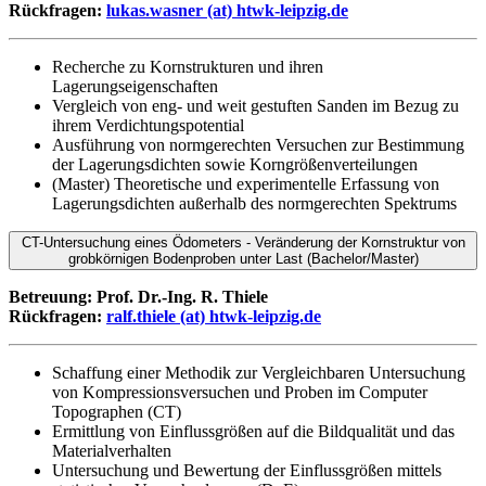
Rückfragen:
lukas.wasner (at) htwk-leipzig.de
Recherche zu Kornstrukturen und ihren
Lagerungseigenschaften
Vergleich von eng- und weit gestuften Sanden im Bezug zu
ihrem Verdichtungspotential
Ausführung von normgerechten Versuchen zur Bestimmung
der Lagerungsdichten sowie Korngrößenverteilungen
(Master) Theoretische und experimentelle Erfassung von
Lagerungsdichten außerhalb des normgerechten Spektrums
CT-Untersuchung eines Ödometers - Veränderung der Kornstruktur von
grobkörnigen Bodenproben unter Last (Bachelor/Master)
Betreuung: Prof. Dr.-Ing. R. Thiele
Rückfragen:
ralf.thiele (at) htwk-leipzig.de
Schaffung einer Methodik zur Vergleichbaren Untersuchung
von Kompressionsversuchen und Proben im Computer
Topographen (CT)
Ermittlung von Einflussgrößen auf die Bildqualität und das
Materialverhalten
Untersuchung und Bewertung der Einflussgrößen mittels