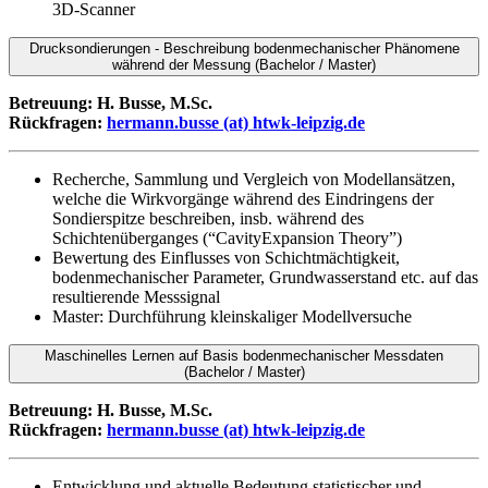
3D-Scanner
Drucksondierungen - Beschreibung bodenmechanischer Phänomene
während der Messung (Bachelor / Master)
Betreuung: H. Busse, M.Sc.
Rückfragen:
hermann.busse (at) htwk-leipzig.de
Recherche, Sammlung und Vergleich von Modellansätzen,
welche die Wirkvorgänge während des Eindringens der
Sondierspitze beschreiben, insb. während des
Schichtenüberganges (“CavityExpansion Theory”)
Bewertung des Einflusses von Schichtmächtigkeit,
bodenmechanischer Parameter, Grundwasserstand etc. auf das
resultierende Messsignal
Master: Durchführung kleinskaliger Modellversuche
Maschinelles Lernen auf Basis bodenmechanischer Messdaten
(Bachelor / Master)
Betreuung: H. Busse, M.Sc.
Rückfragen:
hermann.busse (at) htwk-leipzig.de
Entwicklung und aktuelle Bedeutung statistischer und