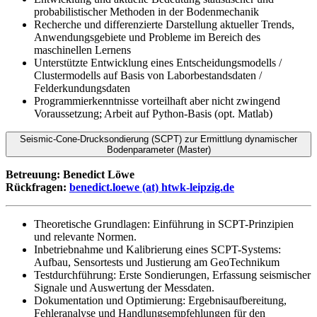
probabilistischer Methoden in der Bodenmechanik
Recherche und differenzierte Darstellung aktueller Trends,
Anwendungsgebiete und Probleme im Bereich des
maschinellen Lernens
Unterstützte Entwicklung eines Entscheidungsmodells /
Clustermodells auf Basis von Laborbestandsdaten /
Felderkundungsdaten
Programmierkenntnisse vorteilhaft aber nicht zwingend
Voraussetzung; Arbeit auf Python-Basis (opt. Matlab)
Seismic-Cone-Drucksondierung (SCPT) zur Ermittlung dynamischer
Bodenparameter (Master)
Betreuung: Benedict Löwe
Rückfragen:
benedict.loewe (at) htwk-leipzig.de
Theoretische Grundlagen: Einführung in SCPT-Prinzipien
und relevante Normen.
Inbetriebnahme und Kalibrierung eines SCPT-Systems:
Aufbau, Sensortests und Justierung am GeoTechnikum
Testdurchführung: Erste Sondierungen, Erfassung seismischer
Signale und Auswertung der Messdaten.
Dokumentation und Optimierung: Ergebnisaufbereitung,
Fehleranalyse und Handlungsempfehlungen für den