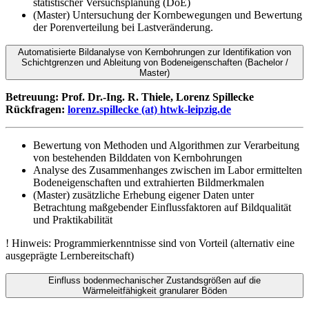
statistischer Versuchsplanung (DoE)
(Master) Untersuchung der Kornbewegungen und Bewertung
der Porenverteilung bei Lastveränderung.
Automatisierte Bildanalyse von Kernbohrungen zur Identifikation von
Schichtgrenzen und Ableitung von Bodeneigenschaften (Bachelor /
Master)
Betreuung: Prof. Dr.-Ing. R. Thiele, Lorenz Spillecke
Rückfragen:
lorenz.spillecke (at) htwk-leipzig.de
Bewertung von Methoden und Algorithmen zur Verarbeitung
von bestehenden Bilddaten von Kernbohrungen
Analyse des Zusammenhanges zwischen im Labor ermittelten
Bodeneigenschaften und extrahierten Bildmerkmalen
(Master) zusätzliche Erhebung eigener Daten unter
Betrachtung maßgebender Einflussfaktoren auf Bildqualität
und Praktikabilität
! Hinweis: Programmierkenntnisse sind von Vorteil (alternativ eine
ausgeprägte Lernbereitschaft)
Einfluss bodenmechanischer Zustandsgrößen auf die
Wärmeleitfähigkeit granularer Böden