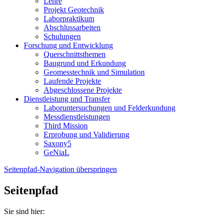
Lehre
Projekt Geotechnik
Laborpraktikum
Abschlussarbeiten
Schulungen
Forschung und Entwicklung
Querschnittsthemen
Baugrund und Erkundung
Geomesstechnik und Simulation
Laufende Projekte
Abgeschlossene Projekte
Dienstleistung und Transfer
Laboruntersuchungen und Felderkundung
Messdienstleistungen
Third Mission
Erprobung und Validierung
Saxony5
GeNiaL
Seitenpfad-Navigation überspringen
Seitenpfad
Sie sind hier: