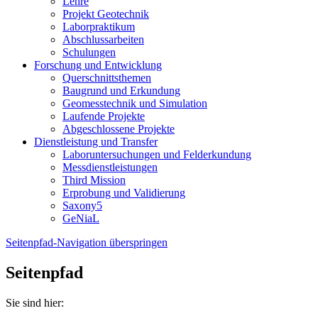
Lehre
Projekt Geotechnik
Laborpraktikum
Abschlussarbeiten
Schulungen
Forschung und Entwicklung
Querschnittsthemen
Baugrund und Erkundung
Geomesstechnik und Simulation
Laufende Projekte
Abgeschlossene Projekte
Dienstleistung und Transfer
Laboruntersuchungen und Felderkundung
Messdienstleistungen
Third Mission
Erprobung und Validierung
Saxony5
GeNiaL
Seitenpfad-Navigation überspringen
Seitenpfad
Sie sind hier: