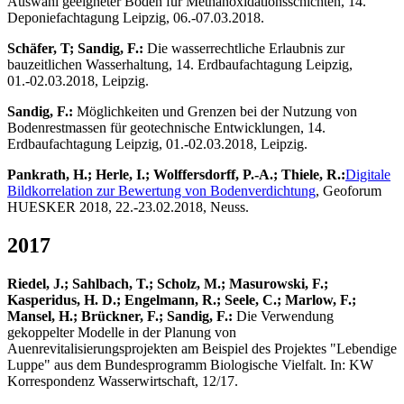
Auswahl geeigneter Böden für Methanoxidationsschichten, 14.
Deponiefachtagung Leipzig, 06.-07.03.2018.
Schäfer, T; Sandig, F.:
Die wasserrechtliche Erlaubnis zur
bauzeitlichen Wasserhaltung, 14. Erdbaufachtagung Leipzig,
01.-02.03.2018, Leipzig.
Sandig, F.:
Möglichkeiten und Grenzen bei der Nutzung von
Bodenrestmassen für geotechnische Entwicklungen, 14.
Erdbaufachtagung Leipzig, 01.-02.03.2018, Leipzig.
Pankrath, H.; Herle, I.; Wolffersdorff, P.-A.; Thiele, R.:
Digitale
Bildkorrelation zur Bewertung von Bodenverdichtung
, Geoforum
HUESKER 2018, 22.-23.02.2018, Neuss.
2017
Riedel, J.; Sahlbach, T.; Scholz, M.; Masurowski, F.;
Kasperidus, H. D.; Engelmann, R.; Seele, C.; Marlow, F.;
Mansel, H.; Brückner, F.; Sandig, F.:
Die Verwendung
gekoppelter Modelle in der Planung von
Auenrevitalisierungsprojekten am Beispiel des Projektes "Lebendige
Luppe" aus dem Bundesprogramm Biologische Vielfalt. In: KW
Korrespondenz Wasserwirtschaft, 12/17.