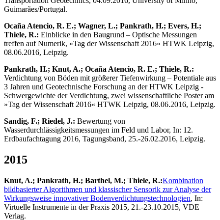
Transportation Geotechnics, 04.09.2016, University of Minho,
Guimarães/Portugal.
Ocaña Atencio, R. E.; Wagner, L.; Pankrath, H.; Evers, H.;
Thiele, R.:
Einblicke in den Baugrund – Optische Messungen
treffen auf Numerik, »Tag der Wissenschaft 2016« HTWK Leipzig,
08.06.2016, Leipzig.
Pankrath, H.; Knut, A.; Ocaña Atencio, R. E.; Thiele, R.:
Verdichtung von Böden mit größerer Tiefenwirkung – Potentiale aus
3 Jahren und Geotechnische Forschung an der HTWK Leipzig -
Schwergewichte der Verdichtung, zwei wissenschaftliche Poster am
»Tag der Wissenschaft 2016« HTWK Leipzig, 08.06.2016, Leipzig.
Sandig, F.; Riedel, J.:
Bewertung von
Wasserdurchlässigkeitsmessungen im Feld und Labor, In: 12.
Erdbaufachtagung 2016, Tagungsband, 25.-26.02.2016, Leipzig.
2015
Knut, A.; Pankrath, H.; Barthel, M.; Thiele, R.:
Kombination
bildbasierter Algorithmen und klassischer Sensorik zur Analyse der
Wirkungsweise innovativer Bodenverdichtungstechnologien
, In:
Virtuelle Instrumente in der Praxis 2015, 21.-23.10.2015, VDE
Verlag.