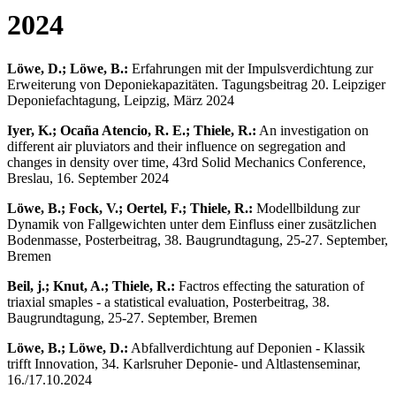
2024
Löwe, D.; Löwe, B.:
Erfahrungen mit der Impulsverdichtung zur
Erweiterung von Deponiekapazitäten. Tagungsbeitrag 20. Leipziger
Deponiefachtagung, Leipzig, März 2024
Iyer, K.; Ocaña Atencio, R. E.; Thiele, R.:
An investigation on
different air pluviators and their influence on segregation and
changes in density over time, 43rd Solid Mechanics Conference,
Breslau, 16. September 2024
Löwe, B.; Fock, V.; Oertel, F.; Thiele, R.:
Modellbildung zur
Dynamik von Fallgewichten unter dem Einfluss einer zusätzlichen
Bodenmasse, Posterbeitrag, 38. Baugrundtagung, 25-27. September,
Bremen
Beil, j.; Knut, A.; Thiele, R.:
Factros effecting the saturation of
triaxial smaples - a statistical evaluation, Posterbeitrag, 38.
Baugrundtagung, 25-27. September, Bremen
Löwe, B.; Löwe, D.:
Abfallverdichtung auf Deponien - Klassik
trifft Innovation, 34. Karlsruher Deponie- und Altlastenseminar,
16./17.10.2024