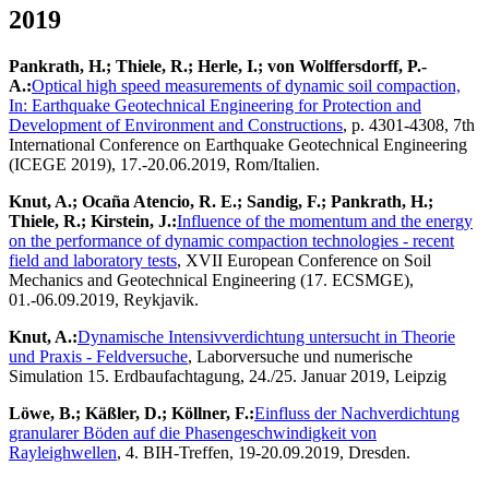
2019
Pankrath, H.; Thiele, R.; Herle, I.; von Wolffersdorff, P.-
A.:
Optical high speed measurements of dynamic soil compaction,
In: Earthquake Geotechnical Engineering for Protection and
Development of Environment and Constructions
, p. 4301-4308, 7th
International Conference on Earthquake Geotechnical Engineering
(ICEGE 2019), 17.-20.06.2019, Rom/Italien.
Knut, A.; Ocaña Atencio, R. E.; Sandig, F.; Pankrath, H.;
Thiele, R.; Kirstein, J.:
Influence of the momentum and the energy
on the performance of dynamic compaction technologies - recent
field and laboratory tests
, XVII European Conference on Soil
Mechanics and Geotechnical Engineering (17. ECSMGE),
01.-06.09.2019, Reykjavik.
Knut, A.:
Dynamische Intensivverdichtung untersucht in Theorie
und Praxis - Feldversuche
, Laborversuche und numerische
Simulation 15. Erdbaufachtagung, 24./25. Januar 2019, Leipzig
Löwe, B.; Käßler, D.; Köllner, F.:
Einfluss der Nachverdichtung
granularer Böden auf die Phasengeschwindigkeit von
Rayleighwellen
, 4. BIH-Treffen, 19-20.09.2019, Dresden.