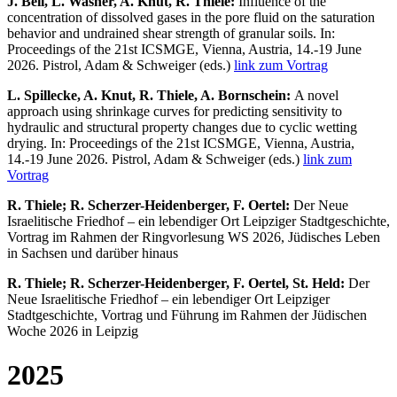
J. Beil, L. Wasner, A. Knut, R. Thiele:
Influence of the
concentration of dissolved gases in the pore fluid on the saturation
behavior and undrained shear strength of granular soils. In:
Proceedings of the 21st ICSMGE, Vienna, Austria, 14.-19 June
2026. Pistrol, Adam & Schweiger (eds.)
link zum Vortrag
L. Spillecke, A. Knut, R. Thiele, A. Bornschein:
A novel
approach using shrinkage curves for predicting sensitivity to
hydraulic and structural property changes due to cyclic wetting
drying. In: Proceedings of the 21st ICSMGE, Vienna, Austria,
14.-19 June 2026. Pistrol, Adam & Schweiger (eds.)
link zum
Vortrag
R. Thiele; R. Scherzer-Heidenberger, F. Oertel:
Der Neue
Israelitische Friedhof – ein lebendiger Ort Leipziger Stadtgeschichte,
Vortrag im Rahmen der Ringvorlesung WS 2026, Jüdisches Leben
in Sachsen und darüber hinaus
R. Thiele; R. Scherzer-Heidenberger, F. Oertel, St. Held:
Der
Neue Israelitische Friedhof – ein lebendiger Ort Leipziger
Stadtgeschichte, Vortrag und Führung im Rahmen der Jüdischen
Woche 2026 in Leipzig
2025