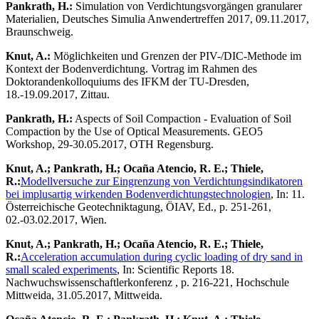
Pankrath, H.:
Simulation von Verdichtungsvorgängen granularer
Materialien, Deutsches Simulia Anwendertreffen 2017, 09.11.2017,
Braunschweig.
Knut, A.:
Möglichkeiten und Grenzen der PIV-/DIC-Methode im
Kontext der Bodenverdichtung. Vortrag im Rahmen des
Doktorandenkolloquiums des IFKM der TU-Dresden,
18.-19.09.2017, Zittau.
Pankrath, H.:
Aspects of Soil Compaction - Evaluation of Soil
Compaction by the Use of Optical Measurements. GEO5
Workshop, 29-30.05.2017, OTH Regensburg.
Knut, A.; Pankrath, H.; Ocaña Atencio, R. E.; Thiele,
R.:
Modellversuche zur Eingrenzung von Verdichtungsindikatoren
bei implusartig wirkenden Bodenverdichtungstechnologien
, In: 11.
Österreichische Geotechniktagung, ÖIAV, Ed., p. 251-261,
02.-03.02.2017, Wien.
Knut, A.; Pankrath, H.; Ocaña Atencio, R. E.; Thiele,
R.:
Acceleration accumulation during cyclic loading of dry sand in
small scaled experiments
, In: Scientific Reports 18.
Nachwuchswissenschaftlerkonferenz , p. 216-221, Hochschule
Mittweida, 31.05.2017, Mittweida.