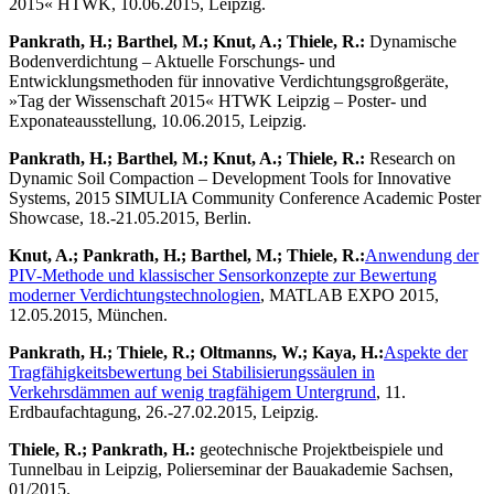
2015« HTWK, 10.06.2015, Leipzig.
Pankrath, H.; Barthel, M.; Knut, A.; Thiele, R.:
Dynamische
Bodenverdichtung – Aktuelle Forschungs- und
Entwicklungsmethoden für innovative Verdichtungsgroßgeräte,
»Tag der Wissenschaft 2015« HTWK Leipzig – Poster- und
Exponateausstellung, 10.06.2015, Leipzig.
Pankrath, H.; Barthel, M.; Knut, A.; Thiele, R.:
Research on
Dynamic Soil Compaction – Development Tools for Innovative
Systems, 2015 SIMULIA Community Conference Academic Poster
Showcase, 18.-21.05.2015, Berlin.
Knut, A.; Pankrath, H.; Barthel, M.; Thiele, R.:
Anwendung der
PIV-Methode und klassischer Sensorkonzepte zur Bewertung
moderner Verdichtungstechnologien
, MATLAB EXPO 2015,
12.05.2015, München.
Pankrath, H.; Thiele, R.; Oltmanns, W.; Kaya, H.:
Aspekte der
Tragfähigkeitsbewertung bei Stabilisierungssäulen in
Verkehrsdämmen auf wenig tragfähigem Untergrund
, 11.
Erdbaufachtagung, 26.-27.02.2015, Leipzig.
Thiele, R.; Pankrath, H.:
geotechnische Projektbeispiele und
Tunnelbau in Leipzig, Polierseminar der Bauakademie Sachsen,
01/2015.