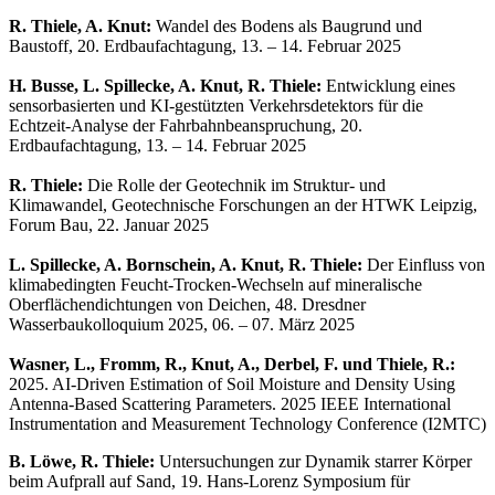
R. Thiele, A. Knut:
Wandel des Bodens als Baugrund und
Baustoff, 20. Erdbaufachtagung, 13. – 14. Februar 2025
H. Busse, L. Spillecke, A. Knut, R. Thiele:
Entwicklung eines
sensorbasierten und KI-gestützten Verkehrsdetektors für die
Echtzeit-Analyse der Fahrbahnbeanspruchung, 20.
Erdbaufachtagung, 13. – 14. Februar 2025
R. Thiele:
Die Rolle der Geotechnik im Struktur- und
Klimawandel, Geotechnische Forschungen an der HTWK Leipzig,
Forum Bau, 22. Januar 2025
L. Spillecke, A. Bornschein, A. Knut, R. Thiele:
Der Einfluss von
klimabedingten Feucht-Trocken-Wechseln auf mineralische
Oberflächendichtungen von Deichen, 48. Dresdner
Wasserbaukolloquium 2025, 06. – 07. März 2025
Wasner, L., Fromm, R., Knut, A., Derbel, F. und Thiele, R.:
2025. AI-Driven Estimation of Soil Moisture and Density Using
Antenna-Based Scattering Parameters. 2025 IEEE International
Instrumentation and Measurement Technology Conference (I2MTC)
B. Löwe, R. Thiele:
Untersuchungen zur Dynamik starrer Körper
beim Aufprall auf Sand, 19. Hans-Lorenz Symposium für