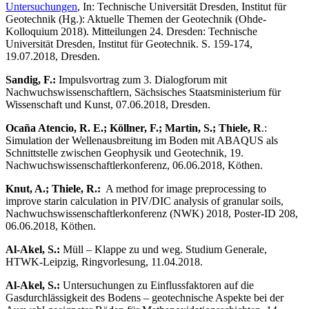
Untersuchungen
, In: Technische Universität Dresden, Institut für
Geotechnik (Hg.): Aktuelle Themen der Geotechnik (Ohde-
Kolloquium 2018). Mitteilungen 24. Dresden: Technische
Universität Dresden, Institut für Geotechnik. S. 159-174,
19.07.2018, Dresden.
Sandig, F.:
Impulsvortrag zum 3. Dialogforum mit
Nachwuchswissenschaftlern, Sächsisches Staatsministerium für
Wissenschaft und Kunst, 07.06.2018, Dresden.
Ocaña Atencio, R. E.; Köllner, F.; Martin, S.; Thiele, R
.:
Simulation der Wellenausbreitung im Boden mit ABAQUS als
Schnittstelle zwischen Geophysik und Geotechnik, 19.
Nachwuchswissenschaftlerkonferenz, 06.06.2018, Köthen.
Knut, A.; Thiele, R.:
A method for image preprocessing to
improve starin calculation in PIV/DIC analysis of granular soils,
Nachwuchswissenschaftlerkonferenz (NWK) 2018, Poster-ID 208,
06.06.2018, Köthen.
Al-Akel, S.:
Müll – Klappe zu und weg. Studium Generale,
HTWK-Leipzig, Ringvorlesung, 11.04.2018.
Al-Akel, S.:
Untersuchungen zu Einflussfaktoren auf die
Gasdurchlässigkeit des Bodens – geotechnische Aspekte bei der