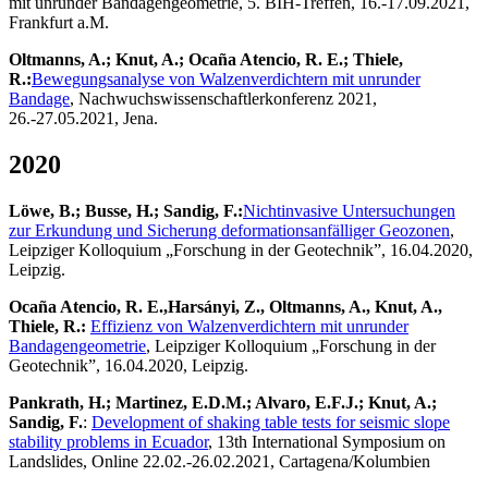
mit unrunder Bandagengeometrie, 5. BIH-Treffen, 16.-17.09.2021,
Frankfurt a.M.
Oltmanns, A.; Knut, A.; Ocaña Atencio, R. E.; Thiele,
R.:
Bewegungsanalyse von Walzenverdichtern mit unrunder
Bandage
, Nachwuchswissenschaftlerkonferenz 2021,
26.-27.05.2021, Jena.
2020
Löwe, B.; Busse, H.; Sandig, F.:
Nichtinvasive Untersuchungen
zur Erkundung und Sicherung deformationsanfälliger Geozonen
,
Leipziger Kolloquium „Forschung in der Geotechnik”, 16.04.2020,
Leipzig.
Ocaña Atencio, R. E.,
Harsányi, Z., Oltmanns, A., Knut, A.,
Thiele, R.:
Effizienz von Walzenverdichtern mit unrunder
Bandagengeometrie
, Leipziger Kolloquium „Forschung in der
Geotechnik”, 16.04.2020, Leipzig.
Pankrath, H.; Martinez, E.D.M.; Alvaro, E.F.J.; Knut, A.;
Sandig, F.
:
Development of shaking table tests for seismic slope
stability problems in Ecuador
, 13th International Symposium on
Landslides, Online 22.02.-26.02.2021, Cartagena/Kolumbien