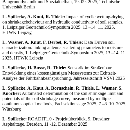
Baugrunddynamik und Spezialtiefbau, 19. 09. 2025, Technische
Universität Berlin
L. Spillecke, A. Knut, R. Thiele:
Impact of cyclic wetting-drying
on shrinkagebehaviour and hydraulic conductivity of soil samples,
1. Leipziger Geotechnik-Symposium 2025, 13.–14. 11. 2025,
HTWK Leipzig
L. Wasner, A. Knut, F. Derbel, R. Thiele:
Data-Driven soil
characterization: linking antenna scattering parameters to moisture
and density, 1. Leipziger Geotechnik-Symposium 2025, 13.–14. 11.
2025, HTWK Leipzig
L. Spillecke, H. Busse, R. Thiele:
Sensorik im Straßenbau:
Entwicklung eines kostengünstigen Messsystems zur Echtzeit-
Analyse der Fahrbahnbeanspruchung, Jahreszeitschrift VSVI 2025
L. Spillecke, A. Knut, A. Bornschein, R. Thiele, L. Wasner, S.
Knöcher:
Automated determination of the soil shrinkage limit and
potentials of the soil shrinkage curve, measured by multiple
continuous optical methods, Fachsektionstage 2025, 7.–8. 10. 2025,
Würzburg
L. Spillecke:
ROADIT1.0 - Projektüberblick, 9. Dresdner
Asphalttage, Dresden, 11.-12. Dezember 2025