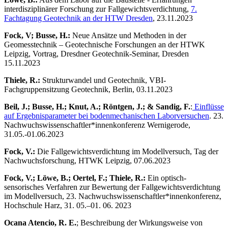
interdisziplinärer Forschung zur Fallgewichtsverdichtung,
7.
Fachtagung Geotechnik an der HTW Dresden
, 23.11.2023
Fock, V; Busse, H.:
Neue Ansätze und Methoden in der
Geomesstechnik – Geotechnische Forschungen an der HTWK
Leipzig, Vortrag, Dresdner Geotechnik-Seminar, Dresden
15.11.2023
Thiele, R.:
Strukturwandel und Geotechnik, VBI-
Fachgruppensitzung Geotechnik, Berlin, 03.11.2023
Beil, J.; Busse, H.; Knut, A.; Röntgen, J.; & Sandig, F.
:
Einflüsse
auf Ergebnisparameter bei bodenmechanischen Laborversuchen
. 23.
Nachwuchswissenschaftler*innenkonferenz Wernigerode,
31.05.-01.06.2023
Fock, V.:
Die Fallgewichtsverdichtung im Modellversuch, Tag der
Nachwuchsforschung, HTWK Leipzig, 07.06.2023
Fock, V.; Löwe, B.; Oertel, F.; Thiele, R.:
Ein optisch-
sensorisches Verfahren zur Bewertung der Fallgewichtsverdichtung
im Modellversuch, 23. Nachwuchswissenschaftler*innenkonferenz,
Hochschule Harz, 31. 05.–01. 06. 2023
Ocana Atencio, R. E.
; Beschreibung der Wirkungsweise von