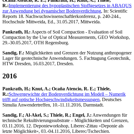
Ocaña Atencio, R. E.; Pankrath, H.; Knut, A.; Thiele,
R.:
Implementierung des hypoplastischen Stoffgesetzes in ABAQUS
zur Anwendung bei dynamischer Bodenverdichtung
, In: Scientific
Reports 18. Nachwuchswissenschaftlerkonferenz, p. 240-244.,
Hochschule Mittweida, Ed., 31.05.2017, Mittweida.
Pankrath, H.:
Aspects of Soil Compaction - Evaluation of Soil
Compaction by the Use of Optical Measurements, GEO Workshop,
29.-30.05.2017, OTH Regensburg.
Sandig, F.:
Möglichkeiten und Grenzen der Nutzung anthropogener
Lager für geotechnische Anwendungen. 5. Fachtagung Geotechnik,
HTW Dresden, 16.03.2017, Dresden.
2016
Pankrath, H.; Knut, A.; Ocaña Atencio, R. E.; Thiele,
R.:
Schwergewichte der Bodenverdichtung im Modell – Numerik
trifft auf optische Hochgeschwindigkeitsmessungen
, Deutsches
Simulia Anwendertreffen, 10.-11.11.2016, Darmstadt.
Sandig, F.; Al-Akel, S.; Thiele, R.; Engel, J.:
Anwendungen für
technische Rekultivierungssubstrate – Möglichkeiten und Grenzen,
03.11.2016, 12. Deponieworkshop, Liberec-Zittau »Deponie als
letzte Möglichkeit«, 03.-04.11.2016, Liberec/Tschechien.