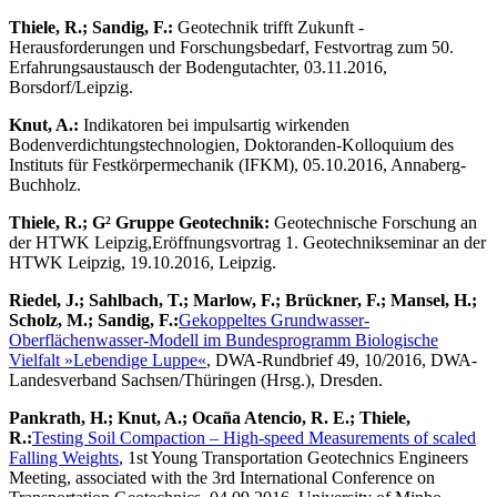
Thiele, R.; Sandig, F.:
Geotechnik trifft Zukunft -
Herausforderungen und Forschungsbedarf, Festvortrag zum 50.
Erfahrungsaustausch der Bodengutachter, 03.11.2016,
Borsdorf/Leipzig.
Knut, A.:
Indikatoren bei impulsartig wirkenden
Bodenverdichtungstechnologien, Doktoranden-Kolloquium des
Instituts für Festkörpermechanik (IFKM), 05.10.2016, Annaberg-
Buchholz.
Thiele, R.; G² Gruppe Geotechnik:
Geotechnische Forschung an
der HTWK Leipzig,Eröffnungsvortrag 1. Geotechnikseminar an der
HTWK Leipzig, 19.10.2016, Leipzig.
Riedel, J.; Sahlbach, T.; Marlow, F.; Brückner, F.; Mansel, H.;
Scholz, M.; Sandig, F.:
Gekoppeltes Grundwasser-
Oberflächenwasser-Modell im Bundesprogramm Biologische
Vielfalt »Lebendige Luppe«
, DWA-Rundbrief 49, 10/2016, DWA-
Landesverband Sachsen/Thüringen (Hrsg.), Dresden.
Pankrath, H.; Knut, A.; Ocaña Atencio, R. E.; Thiele,
R.:
Testing Soil Compaction – High-speed Measurements of scaled
Falling Weights
, 1st Young Transportation Geotechnics Engineers
Meeting, associated with the 3rd International Conference on