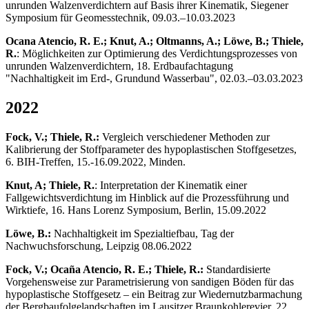
unrunden Walzenverdichtern auf Basis ihrer Kinematik, Siegener
Symposium für Geomesstechnik, 09.03.–10.03.2023
Ocana Atencio, R. E.; Knut, A.; Oltmanns, A.; Löwe, B.; Thiele,
R.
: Möglichkeiten zur Optimierung des Verdichtungsprozesses von
unrunden Walzenverdichtern, 18. Erdbaufachtagung
"Nachhaltigkeit im Erd-, Grundund Wasserbau", 02.03.–03.03.2023
2022
Fock, V.; Thiele, R.:
Vergleich verschiedener Methoden zur
Kalibrierung der Stoffparameter des hypoplastischen Stoffgesetzes,
6. BIH-Treffen, 15.-16.09.2022, Minden.
Knut, A; Thiele, R.
: Interpretation der Kinematik einer
Fallgewichtsverdichtung im Hinblick auf die Prozessführung und
Wirktiefe, 16. Hans Lorenz Symposium, Berlin, 15.09.2022
Löwe, B.:
Nachhaltigkeit im Spezialtiefbau, Tag der
Nachwuchsforschung, Leipzig 08.06.2022
Fock, V.; Ocaña Atencio, R. E.; Thiele, R.:
Standardisierte
Vorgehensweise zur Parametrisierung von sandigen Böden für das
hypoplastische Stoffgesetz – ein Beitrag zur Wiedernutzbarmachung
der Bergbaufolgelandschaften im Lausitzer Braunkohlerevier, 22.