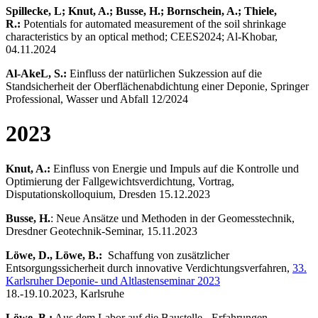
Spillecke, L; Knut, A.; Busse, H.; Bornschein, A.; Thiele,
R.:
Potentials for automated measurement of the soil shrinkage
characteristics by an optical method; CEES2024; Al-Khobar,
04.11.2024
Al-AkeL, S.:
Einfluss der natürlichen Sukzession auf die
Standsicherheit der Oberflächenabdichtung einer Deponie, Springer
Professional, Wasser und Abfall 12/2024
2023
Knut, A.:
Einfluss von Energie und Impuls auf die Kontrolle und
Optimierung der Fallgewichtsverdichtung, Vortrag,
Disputationskolloquium, Dresden 15.12.2023
Busse, H.
: Neue Ansätze und Methoden in der Geomesstechnik,
Dresdner Geotechnik-Seminar, 15.11.2023
Löwe, D., Löwe, B.:
Schaffung von zusätzlicher
Entsorgungssicherheit durch innovative Verdichtungsverfahren,
33.
Karlsruher Deponie- und Altlastenseminar 2023
18.-19.10.2023, Karlsruhe
Löwe, B.:
Aus dem Labor auf die Baustelle - Erfahrungen