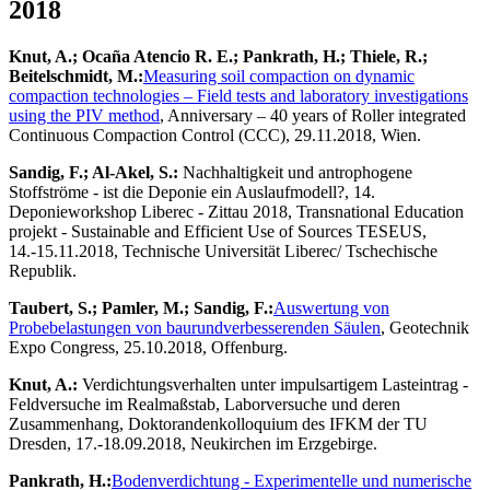
2018
Knut, A.; Ocaña Atencio R. E.; Pankrath, H.; Thiele, R.;
Beitelschmidt, M.:
Measuring soil compaction on dynamic
compaction technologies – Field tests and laboratory investigations
using the PIV method
, Anniversary – 40 years of Roller integrated
Continuous Compaction Control (CCC), 29.11.2018, Wien.
Sandig, F.; Al-Akel, S.:
Nachhaltigkeit und antrophogene
Stoffströme - ist die Deponie ein Auslaufmodell?, 14.
Deponieworkshop Liberec - Zittau 2018, Transnational Education
projekt - Sustainable and Efficient Use of Sources TESEUS,
14.-15.11.2018, Technische Universität Liberec/ Tschechische
Republik.
Taubert, S.; Pamler, M.; Sandig, F.:
Auswertung von
Probebelastungen von baurundverbesserenden Säulen
, Geotechnik
Expo Congress, 25.10.2018, Offenburg.
Knut, A.:
Verdichtungsverhalten unter impulsartigem Lasteintrag -
Feldversuche im Realmaßstab, Laborversuche und deren
Zusammenhang, Doktorandenkolloquium des IFKM der TU
Dresden, 17.-18.09.2018, Neukirchen im Erzgebirge.
Pankrath, H.:
Bodenverdichtung - Experimentelle und numerische