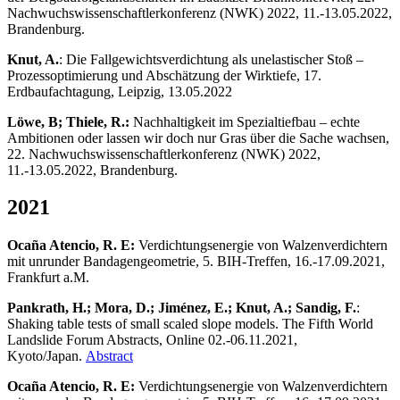
Nachwuchswissenschaftlerkonferenz (NWK) 2022, 11.-13.05.2022,
Brandenburg.
Knut, A.
: Die Fallgewichtsverdichtung als unelastischer Stoß –
Prozessoptimierung und Abschätzung der Wirktiefe, 17.
Erdbaufachtagung, Leipzig, 13.05.2022
Löwe, B; Thiele, R.:
Nachhaltigkeit im Spezialtiefbau – echte
Ambitionen oder lassen wir doch nur Gras über die Sache wachsen,
22. Nachwuchswissenschaftlerkonferenz (NWK) 2022,
11.-13.05.2022, Brandenburg.
2021
Ocaña Atencio, R. E:
Verdichtungsenergie von Walzenverdichtern
mit unrunder Bandagengeometrie, 5. BIH-Treffen, 16.-17.09.2021,
Frankfurt a.M.
Pankrath, H.; Mora, D.; Jiménez, E.; Knut, A.; Sandig, F.
:
Shaking table tests of small scaled slope models. The Fifth World
Landslide Forum Abstracts, Online 02.-06.11.2021,
Kyoto/Japan.
Abstract
Ocaña Atencio, R. E:
Verdichtungsenergie von Walzenverdichtern