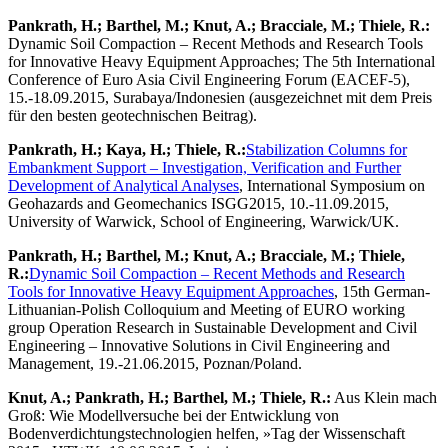
Pankrath, H.; Barthel, M.; Knut, A.; Bracciale, M.; Thiele, R.:
Dynamic Soil Compaction – Recent Methods and Research Tools
for Innovative Heavy Equipment Approaches; The 5th International
Conference of Euro Asia Civil Engineering Forum (EACEF-5),
15.-18.09.2015, Surabaya/Indonesien (ausgezeichnet mit dem Preis
für den besten geotechnischen Beitrag).
Pankrath, H.; Kaya, H.; Thiele, R.:
Stabilization Columns for
Embankment Support – Investigation, Verification and Further
Development of Analytical Analyses
, International Symposium on
Geohazards and Geomechanics ISGG2015, 10.-11.09.2015,
University of Warwick, School of Engineering, Warwick/UK.
Pankrath, H.; Barthel, M.; Knut, A.; Bracciale, M.; Thiele,
R.:
Dynamic Soil Compaction – Recent Methods and Research
Tools for Innovative Heavy Equipment Approaches
, 15th German-
Lithuanian-Polish Colloquium and Meeting of EURO working
group Operation Research in Sustainable Development and Civil
Engineering – Innovative Solutions in Civil Engineering and
Management, 19.-21.06.2015, Poznan/Poland.
Knut, A.; Pankrath, H.; Barthel, M.; Thiele, R.:
Aus Klein mach
Groß: Wie Modellversuche bei der Entwicklung von
Bodenverdichtungstechnologien helfen, »Tag der Wissenschaft