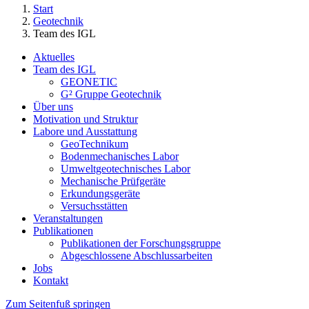
Start
Geotechnik
Team des IGL
Aktuelles
Team des IGL
GEONETIC
G² Gruppe Geotechnik
Über uns
Motivation und Struktur
Labore und Ausstattung
GeoTechnikum
Bodenmechanisches Labor
Umweltgeotechnisches Labor
Mechanische Prüfgeräte
Erkundungsgeräte
Versuchsstätten
Veranstaltungen
Publikationen
Publikationen der Forschungsgruppe
Abgeschlossene Abschlussarbeiten
Jobs
Kontakt
Zum Seitenfuß springen