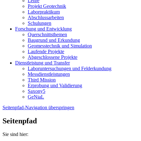
Lehre
Projekt Geotechnik
Laborpraktikum
Abschlussarbeiten
Schulungen
Forschung und Entwicklung
Querschnittsthemen
Baugrund und Erkundung
Geomesstechnik und Simulation
Laufende Projekte
Abgeschlossene Projekte
Dienstleistung und Transfer
Laboruntersuchungen und Felderkundung
Messdienstleistungen
Third Mission
Erprobung und Validierung
Saxony5
GeNiaL
Seitenpfad-Navigation überspringen
Seitenpfad
Sie sind hier: